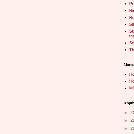
Pr
Ri
Ru
SI
Sk
th
So
Th
Marca
H
H
Mi
Arquiv
►
2
►
2
►
2