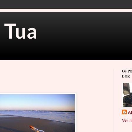
 Tua
OS P
DOR
A
Ver m