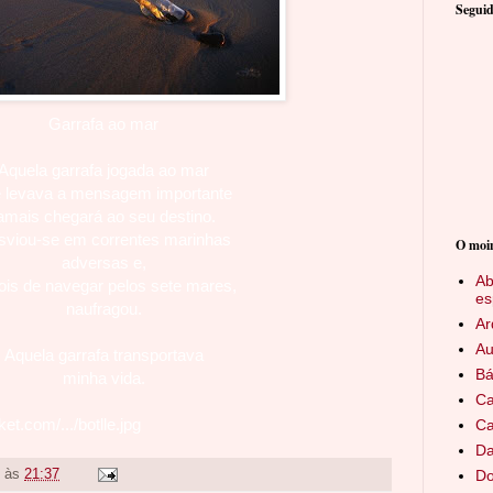
Seguid
Garrafa ao mar
Aquela garrafa jogada ao mar
 levava a mensagem importante
amais chegará ao seu destino.
sviou-se em correntes marinhas
O moi
adversas e,
Ab
ois de navegar pelos sete mares,
es
naufragou.
Ar
Au
Aquela garrafa transportava
Bá
minha vida.
Ca
et.com/.../botlle.jpg
Ca
Da
Do
às
21:37