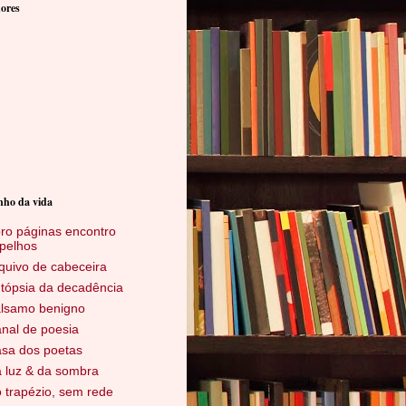
ores
nho da vida
ro páginas encontro
pelhos
quivo de cabeceira
tópsia da decadência
lsamo benigno
nal de poesia
sa dos poetas
 luz & da sombra
 trapézio, sem rede