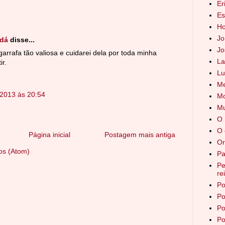
Er
Es
Ho
Jo
udá
disse...
Jo
arrafa tão valiosa e cuidarei dela por toda minha
La
ir.
Lu
Me
 2013 às 20:54
Mo
Mu
O 
O 
Página inicial
Postagem mais antiga
Or
os (Atom)
Pa
Pe
re
Po
Po
Po
Po