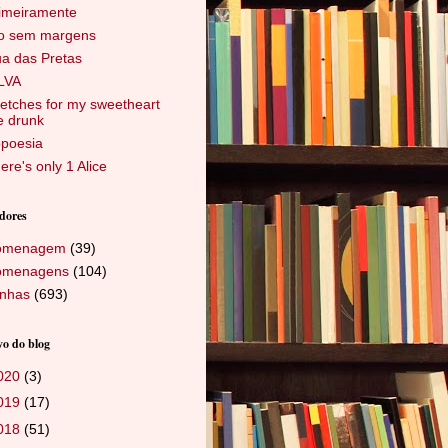
imeiramente
o sem margens
a das Pretas
LVA
etches for my sweetheart
e drunk
poesia
ere's only 1 Alice
dores
omenagem
(39)
omenagens
(104)
nhas
(693)
o do blog
020
(3)
019
(17)
018
(51)