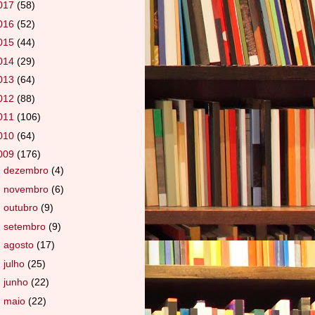
017
(58)
016
(52)
015
(44)
014
(29)
013
(64)
012
(88)
011
(106)
010
(64)
009
(176)
►
dezembro
(4)
►
novembro
(6)
►
outubro
(9)
►
setembro
(9)
►
agosto
(17)
►
julho
(25)
►
junho
(22)
►
maio
(22)