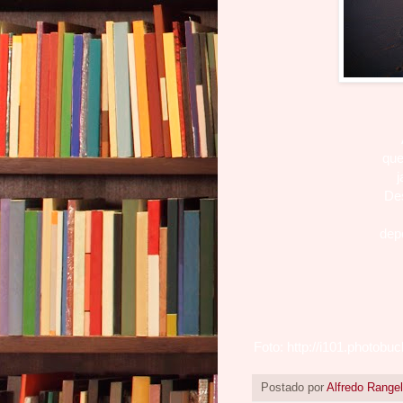
que
j
De
dep
Foto:
http://i101.photobuck
Postado por
Alfredo Rangel