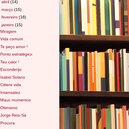
►
abril
(14)
►
março
(15)
►
fevereiro
(18)
▼
janeiro
(15)
Miragem
Vida comum
Te peço amor !
Ponto estratégico
Teu calor !
Esconderijo
Isabel Solano
Célere vida
Insensatez
Maus momentos
Otimismo
Jorge Reis-Sá
Procura