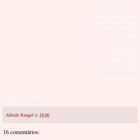
e que te fazem viver.
Sombras sob sol inclemente
que te tolhem a visão
e que te escondem
o caminho.
Não vives sem que te molhes
naqueles rios
sem que, cego,
te percas na estrada.
É a canção da vida!
Ilustração: t3.gstatic
Alfredo Rangel
às
18:06
16 comentários: