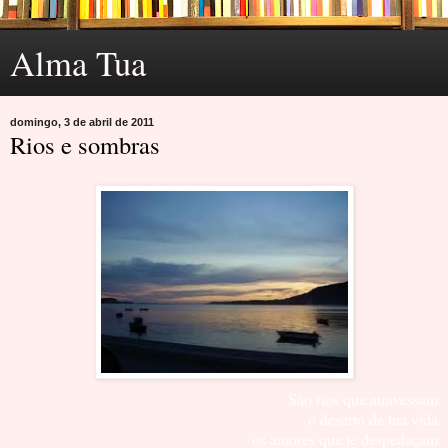
Alma Tua
domingo, 3 de abril de 2011
Rios e sombras
São rios que atravessam
o deserto de tua vida
os amores que te despedaçam