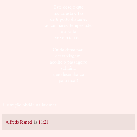
Este desejo que
me arrasta e faz
de ti porto distante,
vence mares, tempestades
e aporta
livre em teu cais.
Cuida desta nau,
desta viagem,
acolhe o passageiro
solitário
que desembarca
para ficar!
ilustração obtida na internet
Alfredo Rangel
às
11:21